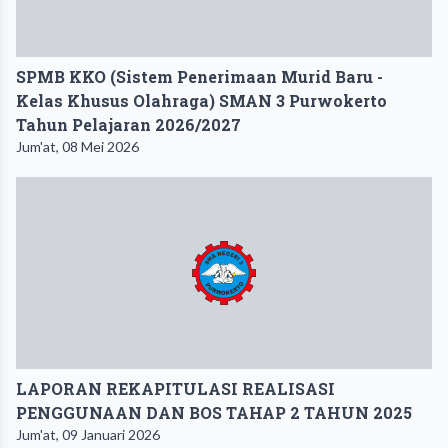
SPMB KKO (Sistem Penerimaan Murid Baru -
Kelas Khusus Olahraga) SMAN 3 Purwokerto
Tahun Pelajaran 2026/2027
Jum'at, 08 Mei 2026
LAPORAN REKAPITULASI REALISASI
PENGGUNAAN DAN BOS TAHAP 2 TAHUN 2025
Jum'at, 09 Januari 2026