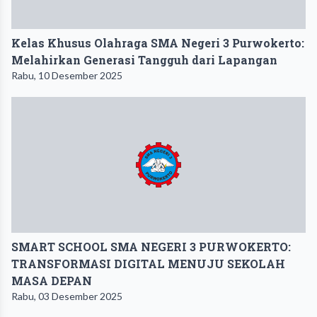
Kelas Khusus Olahraga SMA Negeri 3 Purwokerto:
Melahirkan Generasi Tangguh dari Lapangan
Rabu, 10 Desember 2025
SMART SCHOOL SMA NEGERI 3 PURWOKERTO:
TRANSFORMASI DIGITAL MENUJU SEKOLAH
MASA DEPAN
Rabu, 03 Desember 2025