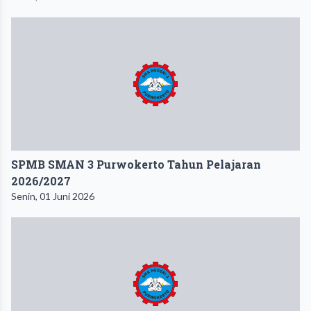
SPMB SMAN 3 Purwokerto Tahun Pelajaran
2026/2027
Senin, 01 Juni 2026