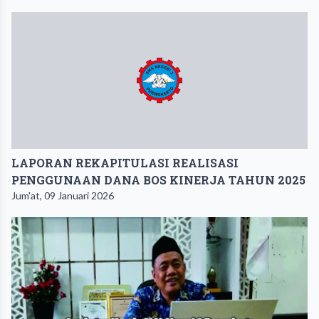
LAPORAN REKAPITULASI REALISASI
PENGGUNAAN DANA BOS KINERJA TAHUN 2025
Jum'at, 09 Januari 2026