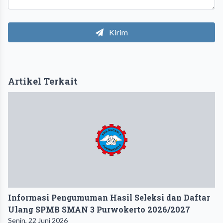
Kirim
Artikel Terkait
Informasi Pengumuman Hasil Seleksi dan Daftar
Ulang SPMB SMAN 3 Purwokerto 2026/2027
Senin, 22 Juni 2026