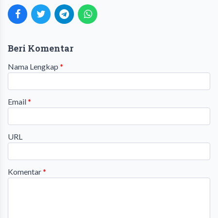
Beri Komentar
Nama Lengkap
*
Email
*
URL
Komentar
*