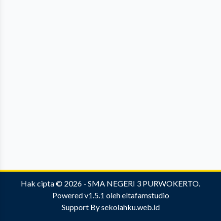
Hak cipta © 2026 -
SMA NEGERI 3 PURWOKERTO
.
Powered v1.5.1
oleh
eltafamstudio
Support By
sekolahku.web.id