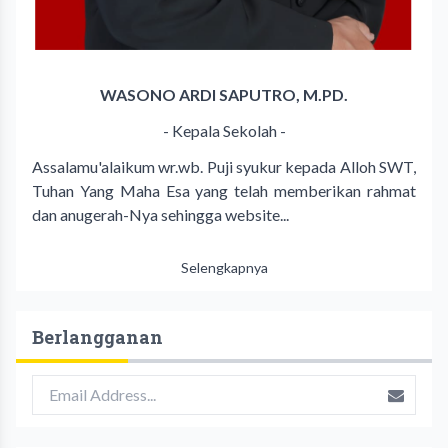
WASONO ARDI SAPUTRO, M.PD.
- Kepala Sekolah -
Assalamu'alaikum wr.wb. Puji syukur kepada Alloh SWT,
Tuhan Yang Maha Esa yang telah memberikan rahmat
dan anugerah-Nya sehingga website...
Selengkapnya
Berlangganan