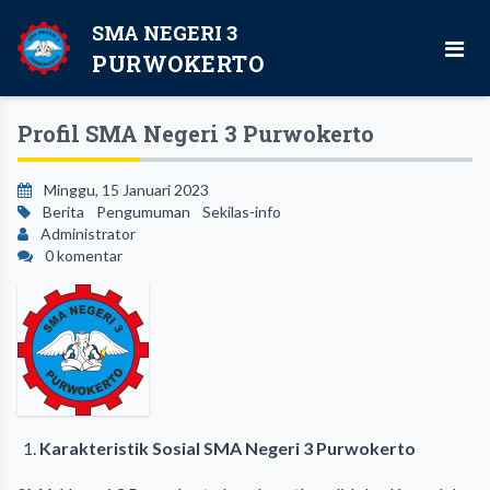
SMA NEGERI 3
PURWOKERTO
Profil SMA Negeri 3 Purwokerto
Minggu, 15 Januari 2023
Berita
Pengumuman
Sekilas-info
Administrator
0 komentar
Karakteristik Sosial SMA Negeri 3 Purwokerto