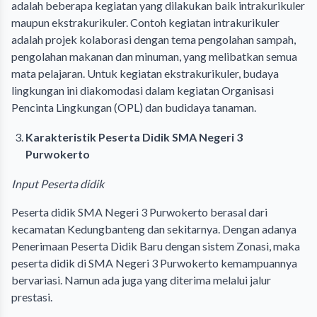
adalah beberapa kegiatan yang dilakukan baik intrakurikuler
maupun ekstrakurikuler. Contoh kegiatan intrakurikuler
adalah projek kolaborasi dengan tema pengolahan sampah,
pengolahan makanan dan minuman, yang melibatkan semua
mata pelajaran. Untuk kegiatan ekstrakurikuler, budaya
lingkungan ini diakomodasi dalam kegiatan Organisasi
Pencinta Lingkungan (OPL) dan budidaya tanaman.
Karakteristik Peserta Didik SMA Negeri 3
Purwokerto
Input Peserta didik
Peserta didik SMA Negeri 3 Purwokerto berasal dari
kecamatan Kedungbanteng dan sekitarnya. Dengan adanya
Penerimaan Peserta Didik Baru dengan sistem Zonasi, maka
peserta didik di SMA Negeri 3 Purwokerto kemampuannya
bervariasi. Namun ada juga yang diterima melalui jalur
prestasi.