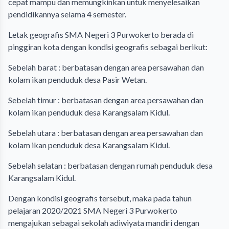
cepat mampu dan memungkinkan untuk menyelesaikan
pendidikannya selama 4 semester.
Letak geografis SMA Negeri 3 Purwokerto berada di
pinggiran kota dengan kondisi geografis sebagai berikut:
Sebelah barat : berbatasan dengan area persawahan dan
kolam ikan penduduk desa Pasir Wetan.
Sebelah timur : berbatasan dengan area persawahan dan
kolam ikan penduduk desa Karangsalam Kidul.
Sebelah utara : berbatasan dengan area persawahan dan
kolam ikan penduduk desa Karangsalam Kidul.
Sebelah selatan : berbatasan dengan rumah penduduk desa
Karangsalam Kidul.
Dengan kondisi geografis tersebut, maka pada tahun
pelajaran 2020/2021 SMA Negeri 3 Purwokerto
mengajukan sebagai sekolah adiwiyata mandiri dengan